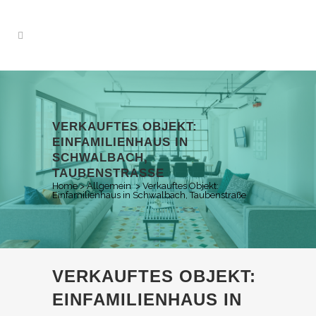
VERKAUFTES OBJEKT:
EINFAMILIENHAUS IN
SCHWALBACH,
TAUBENSTRASSE
Home
>
Allgemein
>
Verkauftes Objekt:
Einfamilienhaus in Schwalbach, Taubenstraße
VERKAUFTES OBJEKT:
EINFAMILIENHAUS IN