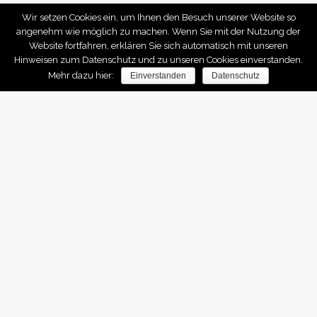
Wir setzen Cookies ein, um Ihnen den Besuch unserer Website so
angenehm wie möglich zu machen. Wenn Sie mit der Nutzung der
Website fortfahren, erklären Sie sich automatisch mit unseren
Hinweisen zum Datenschutz und zu unseren Cookies einverstanden.
Mehr dazu hier:
Einverstanden
Datenschutz
IMMO SAARLAND
Home
Services
Referenzen
OBJEKTE FINDEN