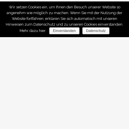
Wir setzen Cookies ein, um Ihnen den Besuch unserer Website so
angenehm wie möglich zu machen. Wenn Sie mit der Nutzung der
Website fortfahren, erklären Sie sich automatisch mit unseren
Hinweisen zum Datenschutz und zu unseren Cookies einverstanden.
Mehr dazu hier:
Einverstanden
Datenschutz
IMMO SAARLAND
Home
Services
Referenzen
OBJEKTE FINDEN