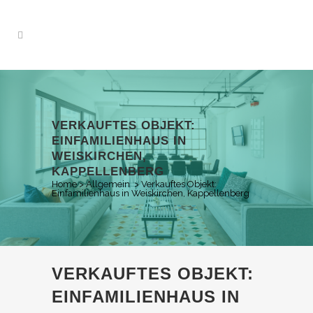
VERKAUFTES OBJEKT:
EINFAMILIENHAUS IN
WEISKIRCHEN,
KAPPELLENBERG
Home
>
Allgemein
>
Verkauftes Objekt:
Einfamilienhaus in Weiskirchen, Kappellenberg
VERKAUFTES OBJEKT:
EINFAMILIENHAUS IN