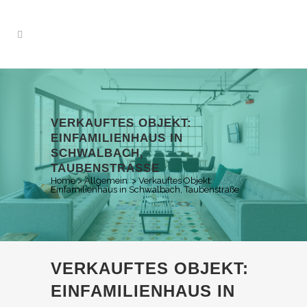
VERKAUFTES OBJEKT:
EINFAMILIENHAUS IN
SCHWALBACH,
TAUBENSTRASSE
Home
>
Allgemein
>
Verkauftes Objekt:
Einfamilienhaus in Schwalbach, Taubenstraße
VERKAUFTES OBJEKT:
EINFAMILIENHAUS IN