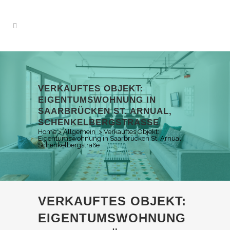
VERKAUFTES OBJEKT:
EIGENTUMSWOHNUNG IN
SAARBRÜCKEN ST. ARNUAL,
SCHENKELBERGSTRASSE
Home
>
Allgemein
>
Verkauftes Objekt:
Eigentumswohnung in Saarbrücken St. Arnual,
Schenkelbergstraße
VERKAUFTES OBJEKT:
EIGENTUMSWOHNUNG