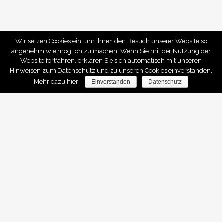
Wir setzen Cookies ein, um Ihnen den Besuch unserer Website so
angenehm wie möglich zu machen. Wenn Sie mit der Nutzung der
Website fortfahren, erklären Sie sich automatisch mit unseren
Hinweisen zum Datenschutz und zu unseren Cookies einverstanden.
Mehr dazu hier:
Einverstanden
Datenschutz
IMMO SAARLAND
Home
Services
Referenzen