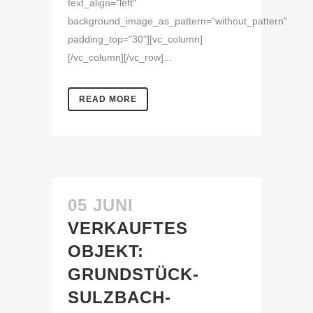
text_align="left"
background_image_as_pattern="without_pattern"
padding_top="30"][vc_column]
[/vc_column][/vc_row]...
READ MORE
05 JUNI
VERKAUFTES
OBJEKT:
GRUNDSTÜCK-
SULZBACH-