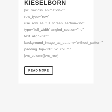
KIESELBORN
[vc_row css_animation=""
row_type="row"
use_row_as_full_screen_section="no"
type="full_width" angled_section="no"
text_align="left"
background_image_as_pattern="without_pattern"
padding_top="30"][vc_column]
[/vc_column][/vc_row]...
READ MORE