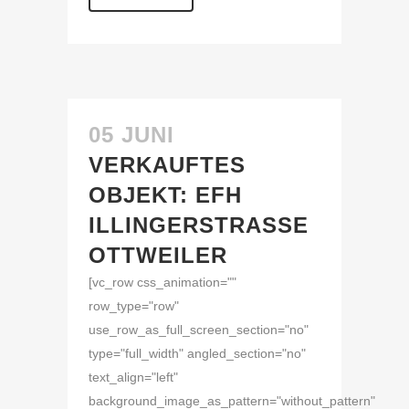
05 JUNI
VERKAUFTES
OBJEKT: EFH
ILLINGERSTRASSE O
TTWEILER
[vc_row css_animation=""
row_type="row"
use_row_as_full_screen_section="no"
type="full_width" angled_section="no"
text_align="left"
background_image_as_pattern="without_pattern"