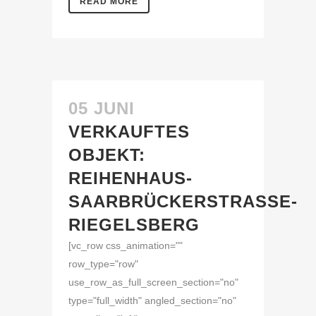
READ MORE
05 JUNI
VERKAUFTES
OBJEKT:
REIHENHAUS-
SAARBRÜCKERSTRASSE-R
IEGELSBERG
[vc_row css_animation=""
row_type="row"
use_row_as_full_screen_section="no"
type="full_width" angled_section="no"